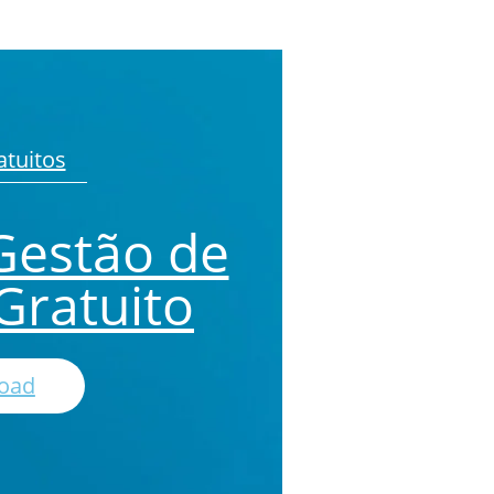
tuitos
Gestão de
Gratuito
oad