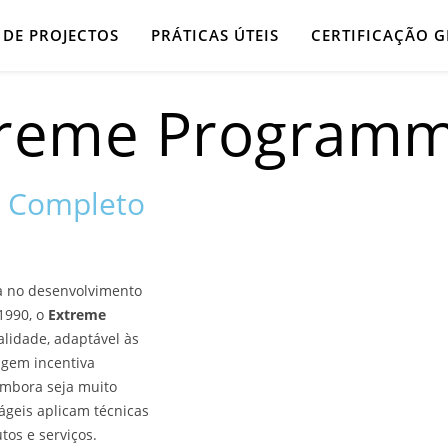
 DE PROJECTOS
PRÁTICAS ÚTEIS
CERTIFICAÇÃO G
treme Programm
a Completo
 no desenvolvimento
1990, o
Extreme
alidade, adaptável às
agem incentiva
Embora seja muito
ágeis aplicam técnicas
tos e serviços.