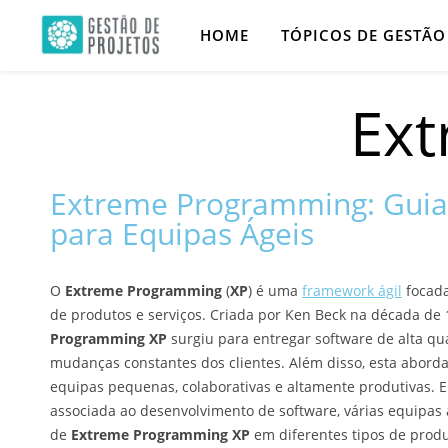
HOME
TÓPICOS DE GESTÃO
Ex
Extreme Programming: Gui
para Equipas Ágeis
O
Extreme Programming
(
XP
) é uma
framework ágil
focada
de produtos e serviços. Criada por Ken Beck na década de 
Programming XP
surgiu para entregar software de alta qu
mudanças constantes dos clientes. Além disso, esta abord
equipas pequenas, colaborativas e altamente produtivas. 
associada ao desenvolvimento de software, várias equipas 
de
Extreme Programming XP
em diferentes tipos de produ