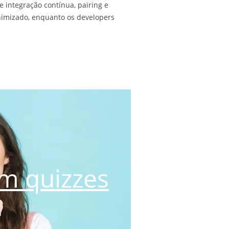
e integração contínua, pairing e
inimizado, enquanto os developers
m quizzes
s