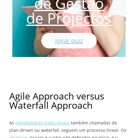
de Gestão
de Projectos
Jogar quiz
Agile Approach versus
Waterfall Approach
As
metodologias tradicionais
, também chamadas de
plan-driven ou waterfall, seguem um processo linear. Os
objetivos
, prazos e custos são definidos no início, e o