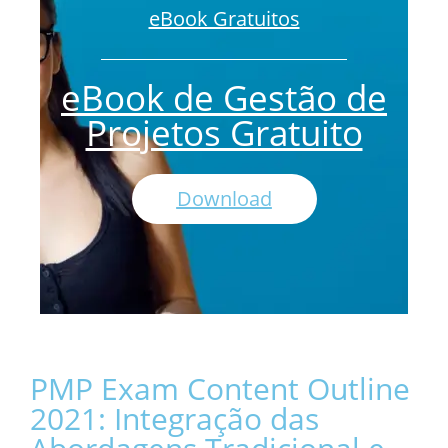
eBook Gratuitos
eBook de Gestão de
Projetos Gratuito
Download
PMP Exam Content Outline
2021: Integração das