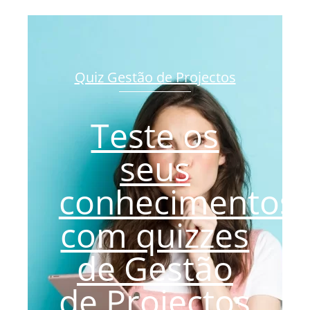
Quiz Gestão de Projectos
Teste os
seus
conhecimentos
com quizzes
de Gestão
de Projectos