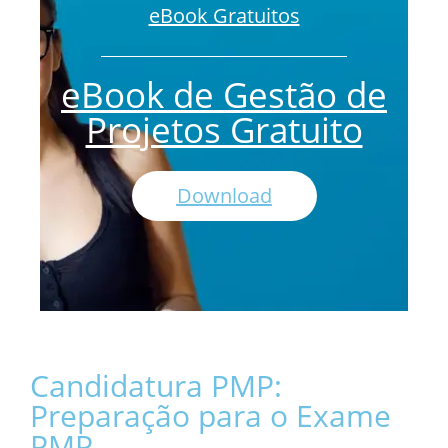
eBook Gratuitos
eBook de Gestão de
Projetos Gratuito
Download
Candidatura PMP:
Preparação para o Exame
PMP